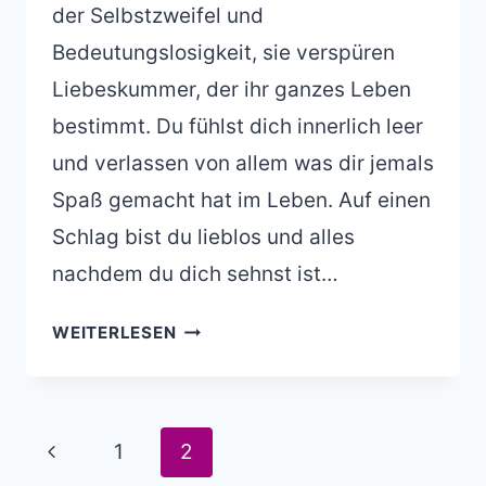
der Selbstzweifel und
Bedeutungslosigkeit, sie verspüren
Liebeskummer, der ihr ganzes Leben
bestimmt. Du fühlst dich innerlich leer
und verlassen von allem was dir jemals
Spaß gemacht hat im Leben. Auf einen
Schlag bist du lieblos und alles
nachdem du dich sehnst ist…
MIT
WEITERLESEN
TRENNUNG
KLARKOMMEN:
LIEBESKUMMER,
Seitennavigation
NEIN
Vorherige
1
2
DANKE!