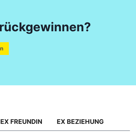
urückgewinnen?
en
EX FREUNDIN
EX BEZIEHUNG