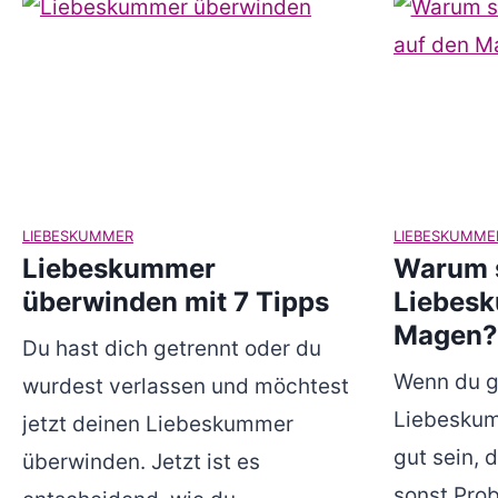
LIEBESKUMMER
LIEBESKUMME
Liebeskummer
Warum 
überwinden mit 7 Tipps
Liebesk
Magen?
Du hast dich getrennt oder du
Wenn du g
wurdest verlassen und möchtest
Liebeskum
jetzt deinen Liebeskummer
gut sein, 
überwinden. Jetzt ist es
sonst Pro