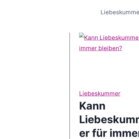
Liebeskumme
Liebeskummer
Kann
Liebeskum
er für imme