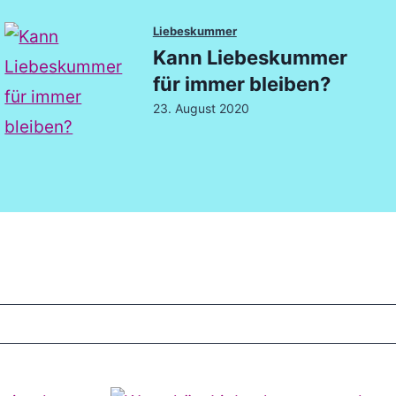
Liebeskummer
Kann Liebeskummer
für immer bleiben?
23. August 2020