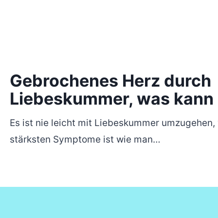
Gebrochenes Herz durch
Liebeskummer, was kann 
Es ist nie leicht mit Liebeskummer umzugehen, w
stärksten Symptome ist wie man…