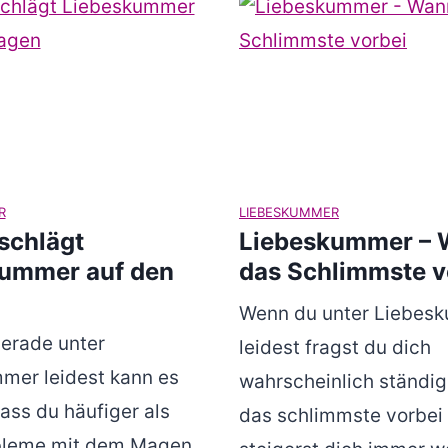
R
LIEBESKUMMER
schlägt
Liebeskummer – 
ummer auf den
das Schlimmste v
Wenn du unter Liebes
erade unter
leidest fragst du dich
mer leidest kann es
wahrscheinlich ständig
dass du häufiger als
das schlimmste vorbei 
bleme mit dem Magen