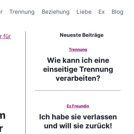
r
Trennung
Beziehung
Liebe
Ex
Blog
Neueste Beiträge
Trennung
Wie kann ich eine
einseitige Trennung
verarbeiten?
Ex Freundin
m
Ich habe sie verlassen
und will sie zurück!
r