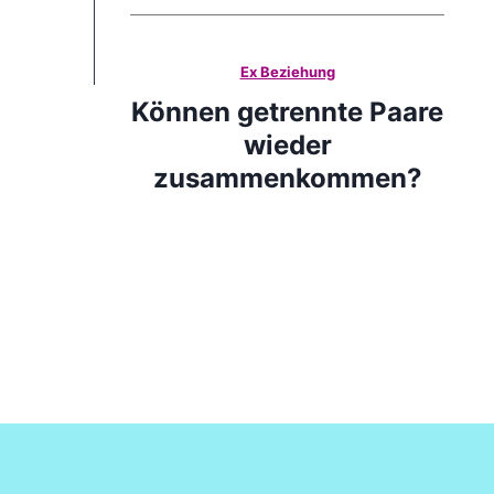
Ex Beziehung
Können getrennte Paare
wieder
zusammenkommen?