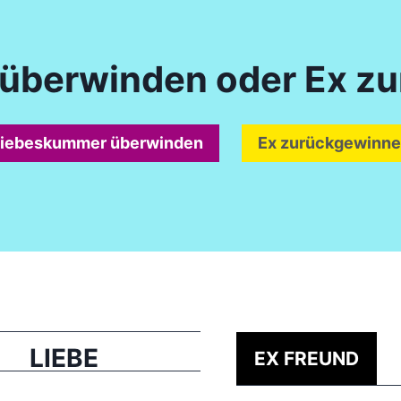
überwinden oder Ex z
iebeskummer überwinden
Ex zurückgewinn
LIEBE
EX FREUND