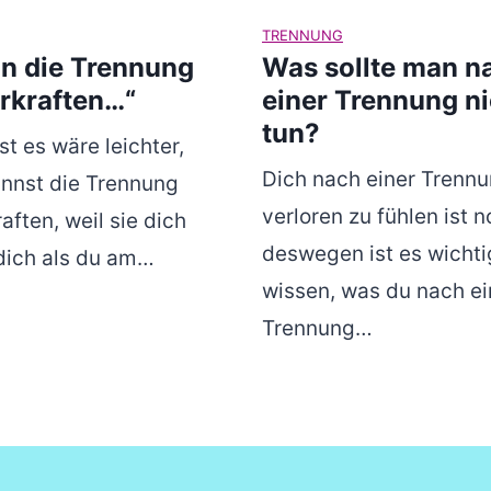
TRENNUNG
nn die Trennung
Was sollte man n
erkraften…“
einer Trennung ni
tun?
t es wäre leichter,
Dich nach einer Trenn
annst die Trennung
verloren zu fühlen ist n
aften, weil sie dich
deswegen ist es wichti
dich als du am…
wissen, was du nach ei
Trennung…