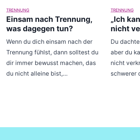
TRENNUNG
TRENNUNG
Einsam nach Trennung,
„Ich ka
was dagegen tun?
nicht v
Wenn du dich einsam nach der
Du dachtes
Trennung fühlst, dann solltest du
aber du k
dir immer bewusst machen, das
nicht verkr
du nicht alleine bist,…
schwerer 