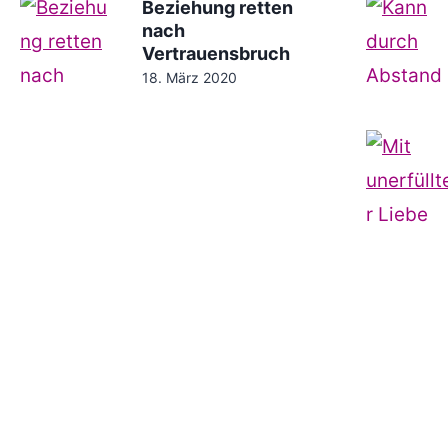
Beziehung retten
nach
Vertrauensbruch
18. März 2020