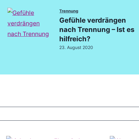
Trennung
Gefühle verdrängen
nach Trennung – Ist es
hilfreich?
23. August 2020