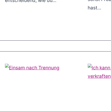
entscheidend, wie du…
hast…